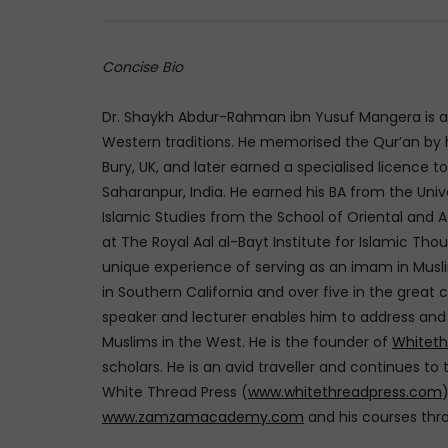
Concise Bio
Dr. Shaykh Abdur-Rahman ibn Yusuf Mangera is a 
Western traditions. He memorised the Qur’an by
Bury, UK, and later earned a specialised licence t
Saharanpur, India. He earned his BA from the Un
Islamic Studies from the School of Oriental and A
at The Royal Aal al-Bayt Institute for Islamic 
unique experience of serving as an imam in Musli
in Southern California and over five in the great
speaker and lecturer enables him to address and 
Muslims in the West. He is the founder of
Whiteth
scholars. He is an avid traveller and continues t
White Thread Press (
www.whitethreadpress.com
www.zamzamacademy.com
and his courses thro