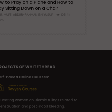
w to Pray on a Plane and How to
7 Steps to 
ay Sitting Down on a Chair
Mufti Abdu
R. MUFTI ABDUR-RAHMAN IBN YUSUF
105.4K
DR. MUFTI AB
25
677
ROJECTS OF WHITETHREAD
elf-Paced Online Courses:
ducating women on Islamic rulings related to
enstruation and post-natal bleeding.