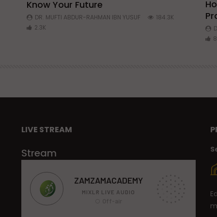
Ho
Know Your Future
ibn
Pr
DR. MUFTI ABDUR-RAHMAN IBN YUSUF
184.3K
2.3K
D
8
LIVE STREAM
P
S
Stream
E
m