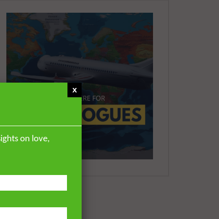
x
ights on love,