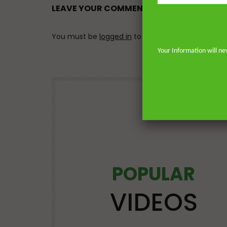
LEAVE YOUR COMMENT
You must be
logged in
to post a comment.
Your Information will ne
POPULAR
Watch Later
25:21
VIDEOS
OS
LECTURES AT MAJOR EVENTS
POPULAR VIDEOS
VIDEOS
VIRTUES