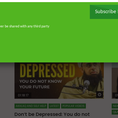
Subscribe
ver be shared with any third party
Watch Later
Watch La
01:18:17
0
AKHLAQ AND SELF HELP
LATEST
POPULAR VIDEOS
NEW
Q&A
Don’t be Depressed: You do not