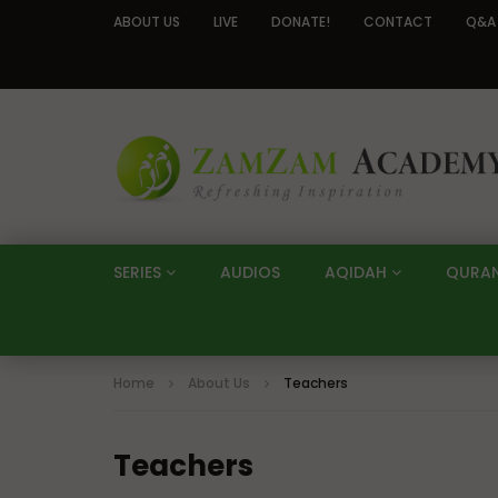
ABOUT US
LIVE
DONATE!
CONTACT
Q&A
SERIES
AUDIOS
AQIDAH
QURA
Home
About Us
Teachers
Teachers