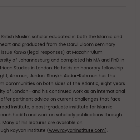
British Muslim scholar educated in both the Islamic and
 heart and graduated from the Darul Uloom seminary
o issue
fatwa
(legal responses) at Mazahir ‘Ulum
iversity of Johannesburg and completed his MA and PhD in
frican Studies in London. He holds an honorary fellowship
Thought, Amman, Jordan. Shaykh Abdur-Rahman has the
m communities on both sides of the Atlantic, eight years
 city of London—and his continued work as an international
offer pertinent advice on current challenges that face
read Institute
, a post-graduate insititute for Islamic
o teach hadith and work on scholarly publications through
). Many of his lectures are available on
ugh Rayyan Institute (
www.rayyaninstitute.com
).