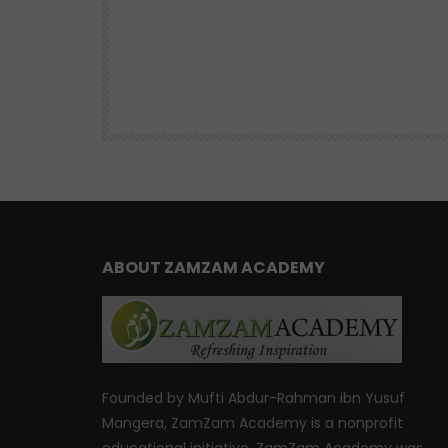
| Mufti
Advice and Virtues for Memorizing
the Qur’an | Mufti Abdur-Rahman 
Yusuf
47.6K
DR. MUFTI ABDUR-RAHMAN IBN YUSUF
38.9K
460
ABOUT ZAMZAM ACADEMY
Founded by Mufti Abdur-Rahman ibn Yusuf
Mangera, ZamZam Academy is a nonprofit
educational initiative. ZamZam Academy was