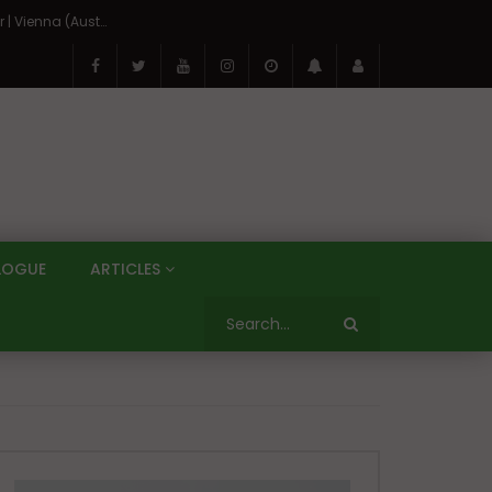
On the Banks of the Danube: A Three Capitals Tour | Vienna (Austria), Bratislava (Slovakia), Budapest (Hungary)
LOGUE
ARTICLES